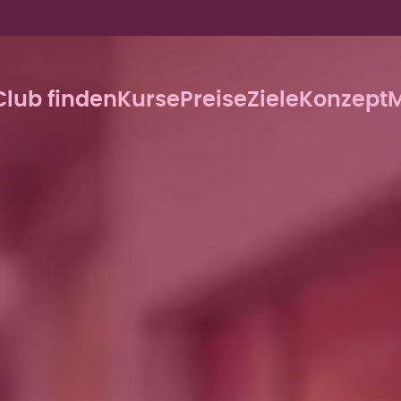
Club finden
Kurse
Preise
Ziele
Konzept
M