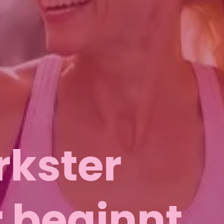
rkster
beginnt