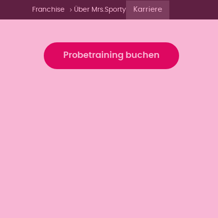
Karriere
Franchise
Über Mrs.Sporty
agazin
Probetraining buchen