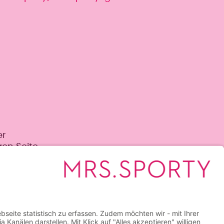
er
gen Seite