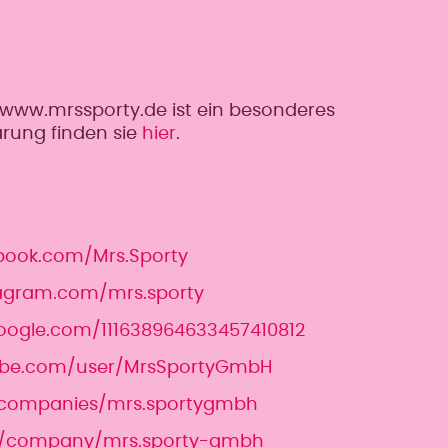
www.mrssporty.de ist ein besonderes
ärung finden sie
hier
.
ook.com/Mrs.Sporty
agram.com/mrs.sporty
oogle.com/111638964633457410812
be.com/user/MrsSportyGmbH
companies/mrs.sportygmbh
m/company/mrs.sporty-gmbh