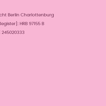
icht Berlin Charlottenburg
gister]: HRB 97155 B
E 245020333