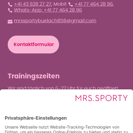
+41 43 928 27 27
, Mobil:
+41 77 464 28 96
,
Whats-App: +41 77 464 28 96
mrssportybuelach858@gmail.com
Kontaktformular
Trainingszeiten
Wir sind täglich von 6-22 Uhr für euch geöffnet!
Beratungs- und Anmeldezeiten
Heute bis 19 Uhr anmelden
Mo
8–13 & 15–19 Uhr