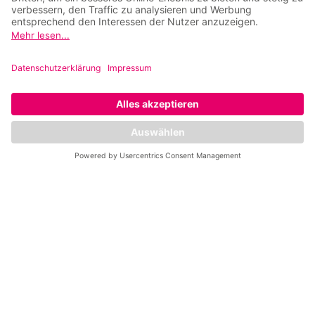
Di
8:30–13 & 16–19 Uhr
Mi
8–13 & 15–19 Uhr
Do
8:30–13 & 16–19 Uhr
Fr
8–13 & 15–19 Uhr
Sa
9–13 Uhr
So
–
Bleib auf dem
Laufenden & folge uns!
Alle News aus deinem
Fitnessclub erhältst du
hier: