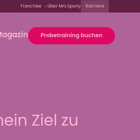
Karriere
Franchise
Über Mrs.Sporty
agazin
Probetraining buchen
ein Ziel zu