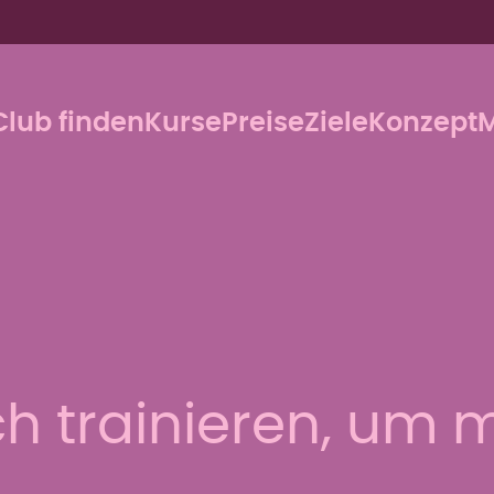
Club finden
Kurse
Preise
Ziele
Konzept
M
h trainieren, um m