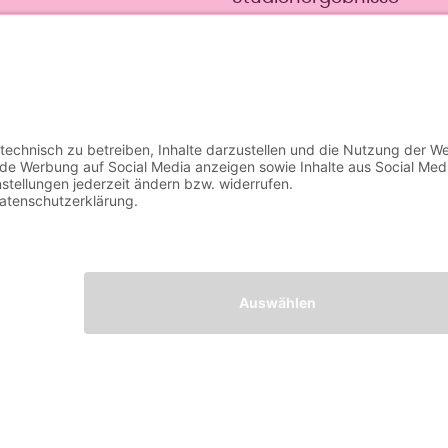
Probetraining
häre-Einstellungen
esprächs und erfolgt nach Terminvereinbarung und 
ert von CHF 69 erfolgt ausschließlich bei Abschlu
itscheck dient der allgemeinen Information und e
ahlung ist ausgeschlossen.