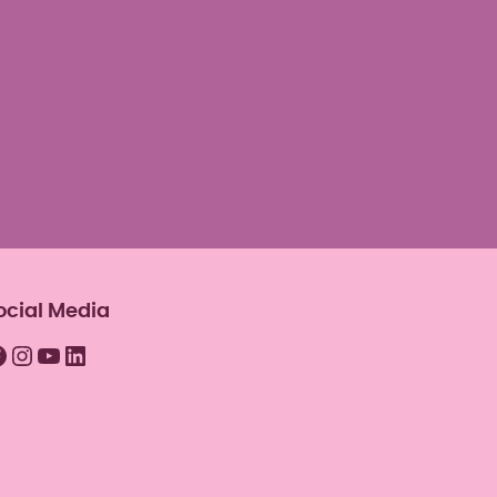
ocial Media
acebook
Instagram
YouTube
LinkedIn