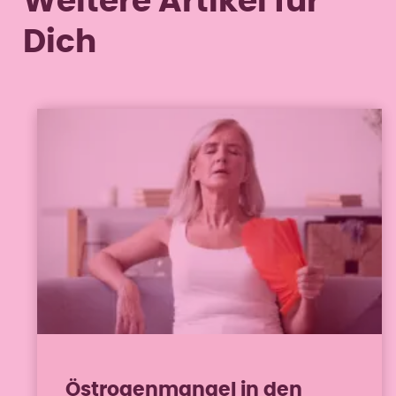
Weitere Artikel für
Dich
Frauengesundheit,
22. Juni
Wechseljahre
2026
Östrogenmangel in den